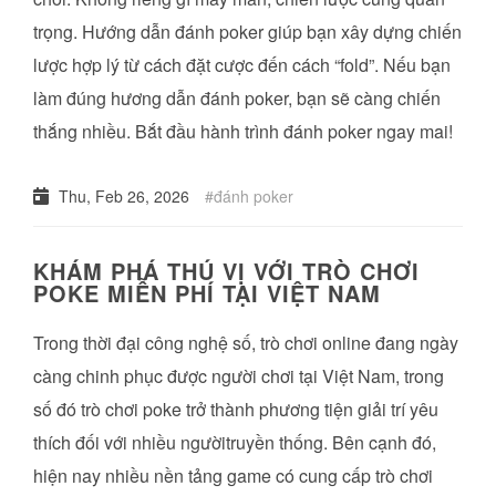
trọng. Hướng dẫn đánh poker giúp bạn xây dựng chiến
lược hợp lý từ cách đặt cược đến cách “fold”. Nếu bạn
làm đúng hương dẫn đánh poker, bạn sẽ càng chiến
thắng nhiều. Bắt đầu hành trình đánh poker ngay mai!
Thu, Feb 26, 2026
đánh poker
KHÁM PHÁ THÚ VỊ VỚI TRÒ CHƠI
POKE MIỄN PHÍ TẠI VIỆT NAM
Trong thời đại công nghệ số, trò chơi online đang ngày
càng chinh phục được người chơi tại Việt Nam, trong
số đó trò chơi poke trở thành phương tiện giải trí yêu
thích đối với nhiều ngườitruyền thống. Bên cạnh đó,
hiện nay nhiều nền tảng game có cung cấp trò chơi