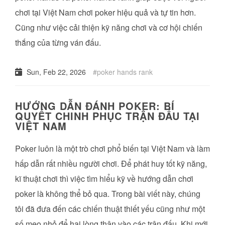
chơi tại Việt Nam chơi poker hiệu quả và tự tin hơn.
Cũng như việc cải thiện kỹ năng chơi và cơ hội chiến
thắng của từng ván đấu.
Sun, Feb 22, 2026
poker hands rank
HƯỚNG DẪN ĐÁNH POKER: BÍ
QUYẾT CHINH PHỤC TRẬN ĐẤU TẠI
VIỆT NAM
Poker luôn là một trò chơi phổ biến tại Việt Nam và làm
hấp dẫn rất nhiều người chơi. Để phát huy tốt kỹ năng,
kĩ thuật chơi thì việc tìm hiểu kỹ về hướng dẫn chơi
poker là không thể bỏ qua. Trong bài viết này, chúng
tôi đã đưa đến các chiến thuật thiết yếu cũng như một
số mẹo nhỏ để hai lòng thân vào các trận đấu. Khi mới