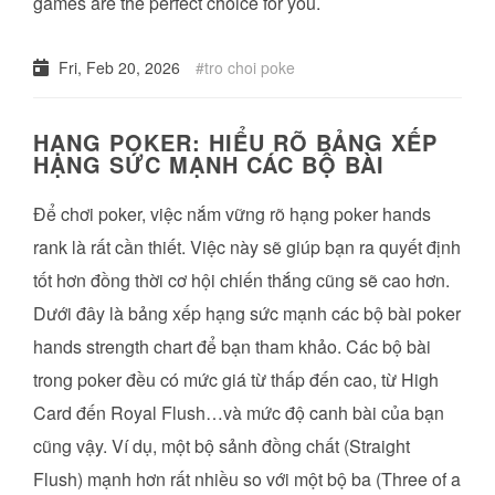
games are the perfect choice for you.
Fri, Feb 20, 2026
tro choi poke
HẠNG POKER: HIỂU RÕ BẢNG XẾP
HẠNG SỨC MẠNH CÁC BỘ BÀI
Để chơi poker, việc nắm vững rõ hạng poker hands
rank là rất cần thiết. Việc này sẽ giúp bạn ra quyết định
tốt hơn đồng thời cơ hội chiến thắng cũng sẽ cao hơn.
Dưới đây là bảng xếp hạng sức mạnh các bộ bài poker
hands strength chart để bạn tham khảo. Các bộ bài
trong poker đều có mức giá từ thấp đến cao, từ High
Card đến Royal Flush…và mức độ canh bài của bạn
cũng vậy. Ví dụ, một bộ sảnh đồng chất (Straight
Flush) mạnh hơn rất nhiều so với một bộ ba (Three of a