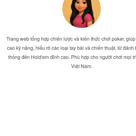
Trang web tổng hợp chiến lược và kiến thức chơi poker, giú
cao kỹ năng, hiểu rõ các loại tay bài và chiến thuật, từ đánh 
thống đến Hold'em đỉnh cao. Phù hợp cho người chơi mọi trì
Việt Nam.