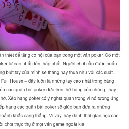
ần thiết để tăng cơ hội của bạn trong một ván poker. Có một
ker từ cao nhất đến thấp nhất. Người chơi cần được huấn
g biết tay của mình sẽ thắng hay thua như với xác suất.
y Full House – đây luôn là những tay cao nhất trong bảng
 của các quân bài poker dựa trên thứ hạng của chúng; thay
 nhớ. Xếp hạng poker có ý nghĩa quan trọng vì nó tương ứng
 xếp hạng các quân bài poker sẽ giúp bạn đưa ra những
khoảnh khắc căng thẳng. Vì vậy, hãy dành thời gian học các
i chơi thực thụ ở mọi ván game ngoài kia.