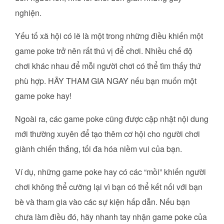
nghiện.
Yếu tố xã hội có lẽ là một trong những điều khiến một
game poke trở nên rất thú vị để chơi. Nhiều chế độ
chơi khác nhau để mỗi người chơi có thể tìm thấy thứ
phù hợp. HÃY THAM GIA NGAY nếu bạn muốn một
game poke hay!
Ngoài ra, các game poke cũng được cập nhật nội dung
mới thường xuyên để tạo thêm cơ hội cho người chơi
giành chiến thắng, tối đa hóa niềm vui của bạn.
Ví dụ, những game poke hay có các “mồi” khiến người
chơi không thể cưỡng lại vì bạn có thể kết nối với bạn
bè và tham gia vào các sự kiện hấp dẫn. Nếu bạn
chưa làm điều đó, hãy nhanh tay nhận game poke của