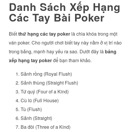
Danh Sách Xếp Hạng
Các Tay Bài Poker
Biết
thứ hạng các tay poker
là chìa khóa trong một
ván poker. Cho người chơi biết tay này nằm ở vị trí nào
trong bảng, mạnh hay yếu ra sao. Dưới đây là
bảng
xếp hạng tay poker
để bạn tham khảo.
Sảnh rồng (Royal Flush)
Sảnh thùng (Straight Flush)
Tứ quý (Four of a Kind)
Cù lũ (Full House)
Tù (Flush)
Sảnh (Straight)
Ba đôi (Three of a Kind)