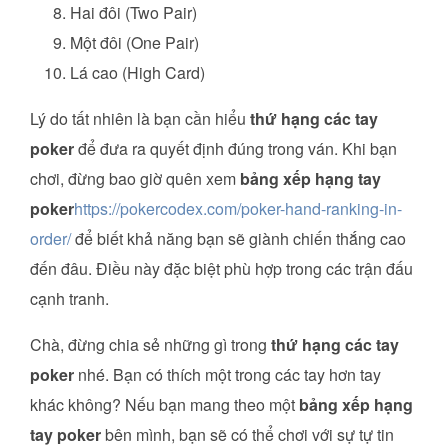
Hai đôi (Two Pair)
Một đôi (One Pair)
Lá cao (High Card)
Lý do tất nhiên là bạn cần hiểu
thứ hạng các tay
poker
để đưa ra quyết định đúng trong ván. Khi bạn
chơi, đừng bao giờ quên xem
bảng xếp hạng tay
poker
https://pokercodex.com/poker-hand-ranking-in-
order/
để biết khả năng bạn sẽ giành chiến thắng cao
đến đâu. Điều này đặc biệt phù hợp trong các trận đấu
cạnh tranh.
Chà, đừng chia sẻ những gì trong
thứ hạng các tay
poker
nhé. Bạn có thích một trong các tay hơn tay
khác không? Nếu bạn mang theo một
bảng xếp hạng
tay poker
bên mình, bạn sẽ có thể chơi với sự tự tin