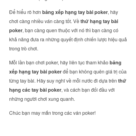
Để hiểu rõ hơn
bảng xếp hạng tay bài poker
, hãy
chơi càng nhiều ván càng tốt. Về
thứ hạng tay bài
poker
, bạn càng quen thuộc với nó thì bạn càng có
khả năng đưa ra những quyết định chiến lược hiệu quả
trong trò chơi.
Mỗi lần bạn chơi poker, hãy liên tục tham khảo
bảng
xếp hạng tay bài poker
để bạn không quên giá trị của
từng tay bài. Hãy suy nghĩ về mỗi nước đi dựa trên
thứ
hạng các tay bài poker
, và cách bạn đối đầu với
những người chơi xung quanh.
Chúc bạn may mắn trong các ván poker!