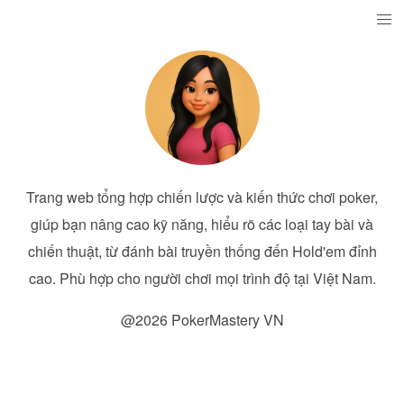
Trang web tổng hợp chiến lược và kiến thức chơi poker,
giúp bạn nâng cao kỹ năng, hiểu rõ các loại tay bài và
chiến thuật, từ đánh bài truyền thống đến Hold'em đỉnh
cao. Phù hợp cho người chơi mọi trình độ tại Việt Nam.
@2026 PokerMastery VN