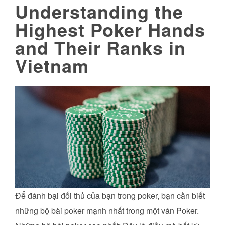
Understanding the
Highest Poker Hands
and Their Ranks in
Vietnam
Để đánh bại đối thủ của bạn trong poker, bạn cần biết
những bộ bài poker mạnh nhất trong một ván Poker.