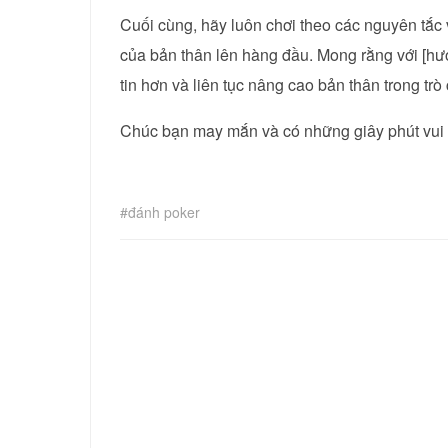
Cuối cùng, hãy luôn chơi theo các nguyên tắc vớ
của bản thân lên hàng đầu. Mong rằng với [hướ
tin hơn và liên tục nâng cao bản thân trong trò 
Chúc bạn may mắn và có những giây phút vui v
đánh poker