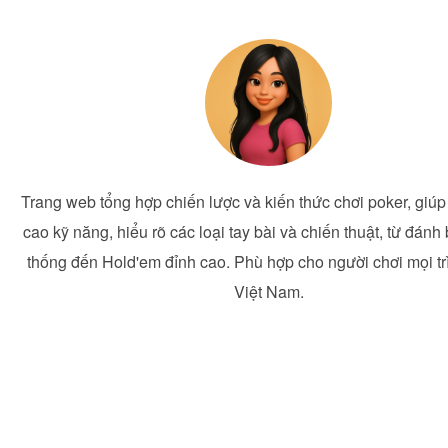
Trang web tổng hợp chiến lược và kiến thức chơi poker, giú
cao kỹ năng, hiểu rõ các loại tay bài và chiến thuật, từ đánh 
thống đến Hold'em đỉnh cao. Phù hợp cho người chơi mọi trì
Việt Nam.