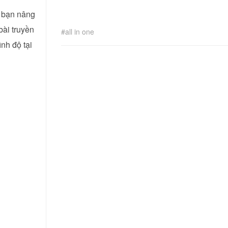
p bạn nâng
bài truyền
all in one
nh độ tại