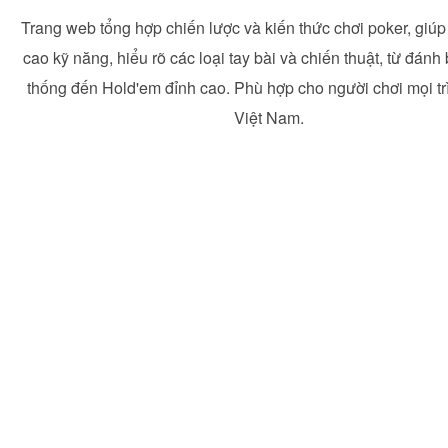
Trang web tổng hợp chiến lược và kiến thức chơi poker, giú
cao kỹ năng, hiểu rõ các loại tay bài và chiến thuật, từ đánh 
thống đến Hold'em đỉnh cao. Phù hợp cho người chơi mọi trì
Việt Nam.