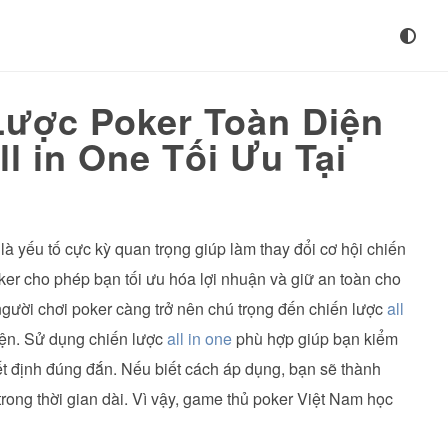
ược Poker Toàn Diện
l in One Tối Ưu Tại
h là yếu tố cực kỳ quan trọng giúp làm thay đổi cơ hội chiến
er cho phép bạn tối ưu hóa lợi nhuận và giữ an toàn cho
 người chơi poker càng trở nên chú trọng đến chiến lược
all
iện. Sử dụng chiến lược
all in one
phù hợp giúp bạn kiểm
ết định đúng đắn. Nếu biết cách áp dụng, bạn sẽ thành
rong thời gian dài. Vì vậy, game thủ poker Việt Nam học