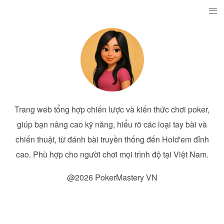
Trang web tổng hợp chiến lược và kiến thức chơi poker,
giúp bạn nâng cao kỹ năng, hiểu rõ các loại tay bài và
chiến thuật, từ đánh bài truyền thống đến Hold'em đỉnh
cao. Phù hợp cho người chơi mọi trình độ tại Việt Nam.
@2026 PokerMastery VN