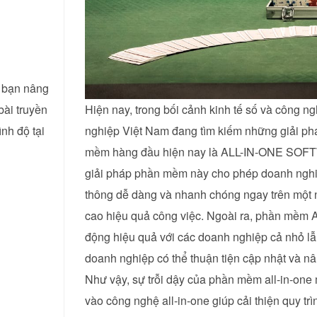
p bạn nâng
bài truyền
Hiện nay, trong bối cảnh kinh tế số và công n
nh độ tại
nghiệp Việt Nam đang tìm kiếm những giải phá
mềm hàng đầu hiện nay là ALL-IN-ONE SOFTWARE
giải pháp phần mềm này cho phép doanh nghiệp
thông dễ dàng và nhanh chóng ngay trên một nơ
cao hiệu quả công việc. Ngoài ra, phần mềm Al
động hiệu quả với các doanh nghiệp cả nhỏ lẫn
doanh nghiệp có thể thuận tiện cập nhật và nâ
Như vậy, sự trỗi dậy của phần mềm all-in-one m
vào công nghệ all-in-one giúp cải thiện quy trì