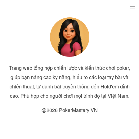
Trang web tổng hợp chiến lược và kiến thức chơi poker,
giúp bạn nâng cao kỹ năng, hiểu rõ các loại tay bài và
chiến thuật, từ đánh bài truyền thống đến Hold'em đỉnh
cao. Phù hợp cho người chơi mọi trình độ tại Việt Nam.
@2026 PokerMastery VN